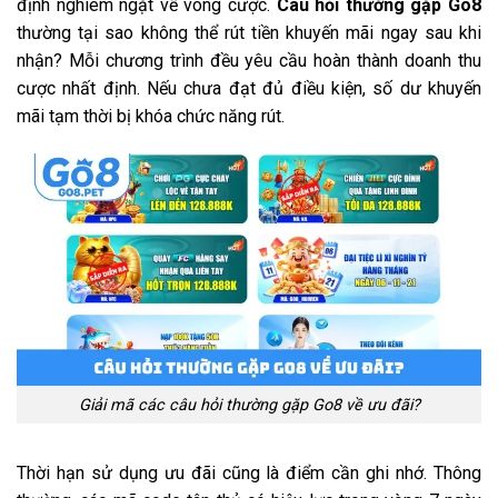
định nghiêm ngặt về vòng cược.
Câu hỏi thường gặp Go8
thường tại sao không thể rút tiền khuyến mãi ngay sau khi
nhận? Mỗi chương trình đều yêu cầu hoàn thành doanh thu
cược nhất định. Nếu chưa đạt đủ điều kiện, số dư khuyến
mãi tạm thời bị khóa chức năng rút.
Giải mã các câu hỏi thường gặp Go8 về ưu đãi?
Thời hạn sử dụng ưu đãi cũng là điểm cần ghi nhớ. Thông