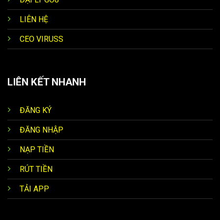
LIÊN HỆ
CEO VIRUSS
LIÊN KẾT NHANH
ĐĂNG KÝ
ĐĂNG NHẬP
NẠP TIỀN
RÚT TIỀN
TẢI APP