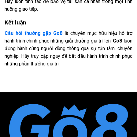
Hãy luôn tỉnh táo để bảo vệ tài sản cá nhân trong mọi tình
huống giao tiếp.
Kết luận
Câu hỏi thường gặp Go8
là chuyên mục hữu hiệu hỗ trợ
hành trình chinh phục những giải thưởng giá trị lớn.
Go8
luôn
đồng hành cùng người dùng thông qua sự tận tâm, chuyên
nghiệp. Hãy truy cập ngay để bắt đầu hành trình chinh phục
những phần thưởng giá trị.