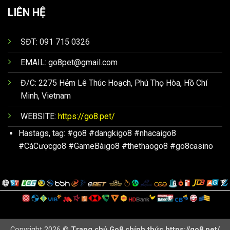
LIÊN HỆ
SĐT: 091 715 0326
EMAIL:
go8pet@gmail.com
Đ/C: 2275 Hẻm Lê Thúc Hoạch, Phú Thọ Hòa, Hồ Chí
Minh, Vietnam
WEBSITE:
https://go8.pet/
Hastags, tag: #go8 #dangkigo8 #nhacaigo8
#CáCượcgo8 #GameBàigo8 #thethaogo8 #go8casino
Copyright 2026 ©
Trang chủ Go8 chính thức https://go8.pet/