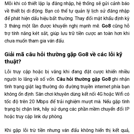
Mỗi khi có thiết lập lạ đăng nhập, hệ thống sẽ gửi cảnh báo
về thiết bị di động. Bạn có thể tự quản lý lịch sử đăng nhập
để phát hiện dấu hiệu bất thường. Thay đổi mật khẩu định kỳ
3 tháng một lần được khuyến nghị mạnh mẽ.
Go8
cũng hỗ
trợ tính năng két sắt, giúp lưu trữ tiền cược an toàn hơn khi
chưa muốn tham gia ván đấu.
Giải mã câu hỏi thường gặp Go8 về các lỗi kỹ
thuật?
Lỗi truy cập hoặc bị văng khi đang đặt cược khiến nhiều
người lo lắng về số vốn.
Câu hỏi thường gặp Go8
ghi nhận
tình trạng giật lag thường do đường truyền internet phía bạn
không ổn định. Sân chơi khuyên dùng kết nối 4G hoặc Wifi có
tốc độ trên 20 Mbps để trải nghiệm mượt mà. Nếu gặp tình
trạng bị chặn link, hãy sử dụng các phần mềm chuyển đổi IP
hoặc truy cập link dự phòng.
Khi gặp lỗi trừ tiền nhưng ván đấu không hiển thị kết quả,