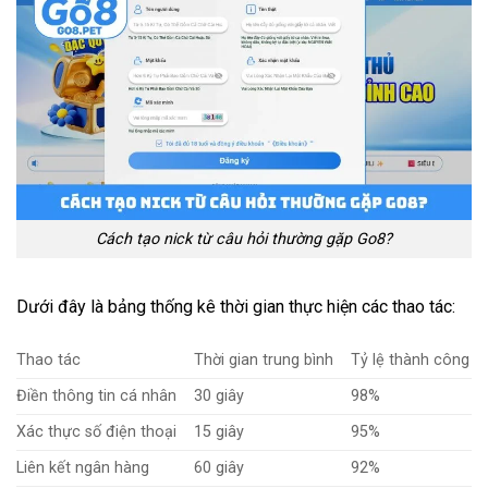
Cách tạo nick từ câu hỏi thường gặp Go8?
Dưới đây là bảng thống kê thời gian thực hiện các thao tác:
Thao tác
Thời gian trung bình
Tỷ lệ thành công
Điền thông tin cá nhân
30 giây
98%
Xác thực số điện thoại
15 giây
95%
Liên kết ngân hàng
60 giây
92%