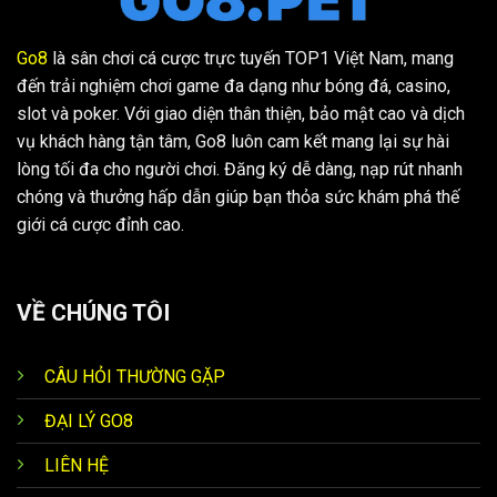
Go8
là sân chơi cá cược trực tuyến TOP1 Việt Nam, mang
đến trải nghiệm chơi game đa dạng như bóng đá, casino,
slot và poker. Với giao diện thân thiện, bảo mật cao và dịch
vụ khách hàng tận tâm, Go8 luôn cam kết mang lại sự hài
lòng tối đa cho người chơi. Đăng ký dễ dàng, nạp rút nhanh
chóng và thưởng hấp dẫn giúp bạn thỏa sức khám phá thế
giới cá cược đỉnh cao.
VỀ CHÚNG TÔI
CÂU HỎI THƯỜNG GẶP
ĐẠI LÝ GO8
LIÊN HỆ