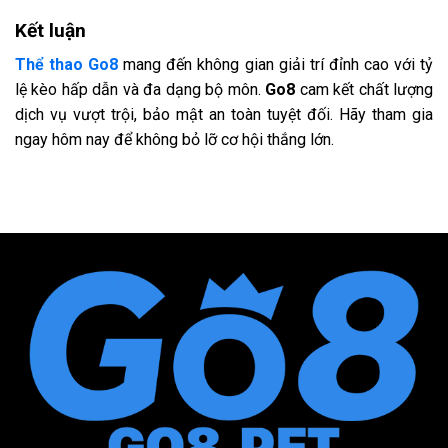
Kết luận
Thể thao Go8
mang đến không gian giải trí đỉnh cao với tỷ
lệ kèo hấp dẫn và đa dạng bộ môn.
Go8
cam kết chất lượng
dịch vụ vượt trội, bảo mật an toàn tuyệt đối. Hãy tham gia
ngay hôm nay để không bỏ lỡ cơ hội thắng lớn.