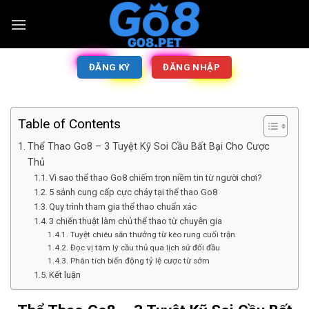
ĐĂNG KÝ
ĐĂNG NHẬP
Table of Contents
Thể Thao Go8 – 3 Tuyệt Kỹ Soi Cầu Bất Bại Cho Cược
Thủ
Vì sao thể thao Go8 chiếm trọn niềm tin từ người chơi?
5 sảnh cung cấp cực cháy tại thể thao Go8
Quy trình tham gia thể thao chuẩn xác
3 chiến thuật làm chủ thể thao từ chuyên gia
Tuyệt chiêu săn thưởng từ kèo rung cuối trận
Đọc vị tâm lý cầu thủ qua lịch sử đối đầu
Phân tích biến động tỷ lệ cược từ sớm
Kết luận