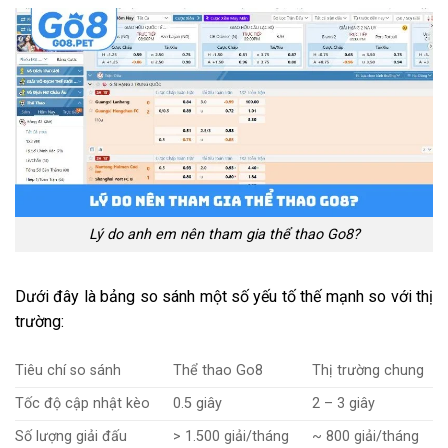
Lý do anh em nên tham gia thể thao Go8?
Dưới đây là bảng so sánh một số yếu tố thế mạnh so với thị
trường:
Tiêu chí so sánh
Thể thao Go8
Thị trường chung
Tốc độ cập nhật kèo
0.5 giây
2 – 3 giây
Số lượng giải đấu
> 1.500 giải/tháng
~ 800 giải/tháng