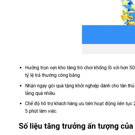
Hưởng trọn vẹn kho tàng trò chơi khổng lồ với hơn 5
tỷ lệ trả thưởng công bằng.
Nhận ngay gói quà tặng khởi nghiệp dành cho tân thủ 
lắng quá nhiều.
Chế độ hỗ trợ khách hàng ưu tiên hoạt động liên tục 
5 phút làm việc.
Số liệu tăng trưởng ấn tượng củ