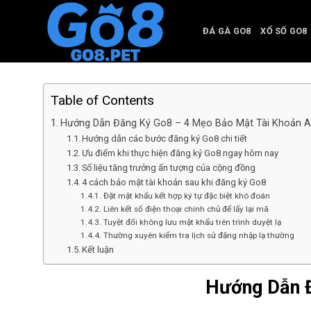
ĐÁ GÀ GO8
XỔ SỐ GO8
Table of Contents
Hướng Dẫn Đăng Ký Go8 – 4 Mẹo Bảo Mật Tài Khoản 
Hướng dẫn các bước đăng ký Go8 chi tiết
Ưu điểm khi thực hiện đăng ký Go8 ngay hôm nay
Số liệu tăng trưởng ấn tượng của cộng đồng
4 cách bảo mật tài khoản sau khi đăng ký Go8
Đặt mật khẩu kết hợp ký tự đặc biệt khó đoán
Liên kết số điện thoại chính chủ để lấy lại mã
Tuyệt đối không lưu mật khẩu trên trình duyệt lạ
Thường xuyên kiểm tra lịch sử đăng nhập lạ thường
Kết luận
Hướng Dẫn Đ