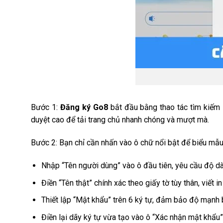
Bước 1:
Đăng ký Go8
bắt đầu bằng thao tác tìm kiếm l
duyệt cao để tải trang chủ nhanh chóng và mượt mà.
Bước 2: Bạn chỉ cần nhấn vào ô chữ nổi bật để biểu mẫu 
Nhập “Tên người dùng” vào ô đầu tiên, yêu cầu độ dà
Điền “Tên thật” chính xác theo giấy tờ tùy thân, viết 
Thiết lập “Mật khẩu” trên 6 ký tự, đảm bảo độ mạnh
Điền lại dãy ký tự vừa tạo vào ô “Xác nhận mật khẩu”