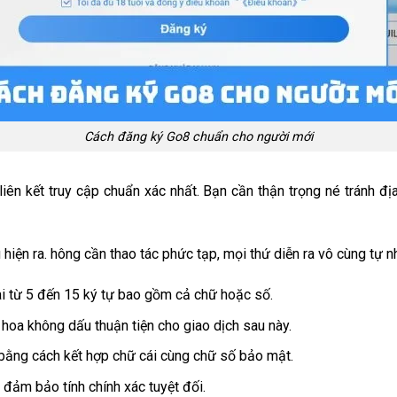
Cách đăng ký Go8 chuẩn cho người mới
iên kết truy cập chuẩn xác nhất. Bạn cần thận trọng né tránh đị
hiện ra. hông cần thao tác phức tạp, mọi thứ diễn ra vô cùng tự n
i từ 5 đến 15 ký tự bao gồm cả chữ hoặc số.
in hoa không dấu thuận tiện cho giao dịch sau này.
 bằng cách kết hợp chữ cái cùng chữ số bảo mật.
 đảm bảo tính chính xác tuyệt đối.