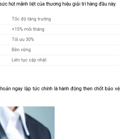
ức hút mãnh liệt của thương hiệu giải trí hàng đầu này.
Tốc độ tăng trưởng
+15% mỗi tháng
Tối ưu 30%
Bền vững
Liên tục cập nhật
 khoản ngay lập tức chính là hành động then chốt bảo vệ