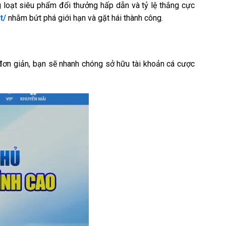
g loạt siêu phẩm đổi thưởng hấp dẫn và tỷ lệ thắng cực
t/
nhằm bứt phá giới hạn và gặt hái thành công.
c đơn giản, bạn sẽ nhanh chóng sở hữu tài khoản cá cược