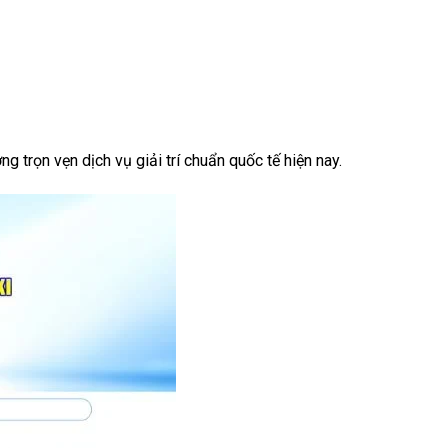
g trọn vẹn dịch vụ giải trí chuẩn quốc tế hiện nay.