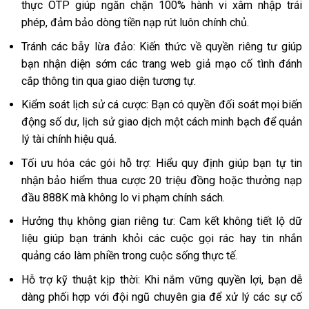
thực OTP giúp ngăn chặn 100% hành vi xâm nhập trái
phép, đảm bảo dòng tiền nạp rút luôn chính chủ.
Tránh các bẫy lừa đảo: Kiến thức về quyền riêng tư giúp
bạn nhận diện sớm các trang web giả mạo cố tình đánh
cắp thông tin qua giao diện tương tự.
Kiểm soát lịch sử cá cược: Bạn có quyền đối soát mọi biến
động số dư, lịch sử giao dịch một cách minh bạch để quản
lý tài chính hiệu quả.
Tối ưu hóa các gói hỗ trợ: Hiểu quy định giúp bạn tự tin
nhận bảo hiểm thua cược 20 triệu đồng hoặc thưởng nạp
đầu 888K mà không lo vi phạm chính sách.
Hưởng thụ không gian riêng tư: Cam kết không tiết lộ dữ
liệu giúp bạn tránh khỏi các cuộc gọi rác hay tin nhắn
quảng cáo làm phiền trong cuộc sống thực tế.
Hỗ trợ kỹ thuật kịp thời: Khi nắm vững quyền lợi, bạn dễ
dàng phối hợp với đội ngũ chuyên gia để xử lý các sự cố