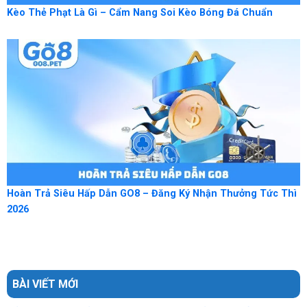
Kèo Thẻ Phạt Là Gì – Cẩm Nang Soi Kèo Bóng Đá Chuẩn
Hoàn Trả Siêu Hấp Dẫn GO8 – Đăng Ký Nhận Thưởng Tức Thì
2026
BÀI VIẾT MỚI