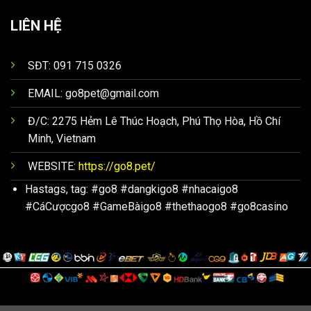
LIÊN HỆ
SĐT: 091 715 0326
EMAIL:
go8pet@gmail.com
Đ/C: 2275 Hẻm Lê Thúc Hoạch, Phú Thọ Hòa, Hồ Chí
Minh, Vietnam
WEBSITE:
https://go8.pet/
Hastags, tag: #go8 #dangkigo8 #nhacaigo8
#CáCượcgo8 #GameBàigo8 #thethaogo8 #go8casino