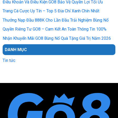
Điều Khoản Và Điều Kiện GO8 Bảo Vệ Quyền Lợi Tối Ưu
Trang Cá Cược Uy Tín – Top 5 Địa Chỉ Xanh Chín Nhất
Thưởng Nạp Đầu 888K Cho Lần Đầu Trải Nghiệm Bùng Nổ
Quyền Riêng Tư GO8 – Cam Kết An Toàn Thông Tin 100%
Nhận Khuyến Mãi GO8 Bùng Nổ Quà Tặng Giá Trị Năm 2026
DANH MỤC
Tin tức