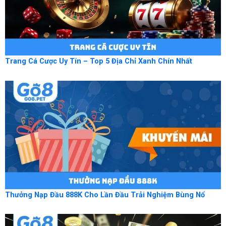
Trang Cá Cược Uy Tín – Top 5 Địa Chỉ Xanh Chín Nhất
Thưởng Nạp Đầu 888K Cho Lần Đầu Trải Nghiệm Bùng Nổ