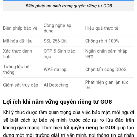
Biện pháp an ninh trong quyền riêng tư GO8
Công nghệ áp
Biện pháp bảo vệ
Hiệu quả thực tế
dụng
Mã hóa dữ liệu
SSL 256-Bit
Chống rò rỉ 100%
Xác thực danh
OTP & Sinh trắc
Ngăn chặn xâm nhập
tính
học
99%
Tường lửa hệ
WAF đa lớp
Chặn tấn công DDoS
thống
Phát hiện gian lận tức
Giám sát truy cập
AI Detecting
thì
Lợi ích khi nắm vững quyền riêng tư GO8
Khi ý thức được tầm quan trọng của việc bảo mật, mỗi người
sẽ biết cách tự bảo vệ mình trước các rủi ro lừa đảo trên
không gian mạng. Thực hiện tốt
quyền riêng tư GO8
giúp tạo
dựng một môi trường giải trí văn minh, nơi thông tin cá nhân